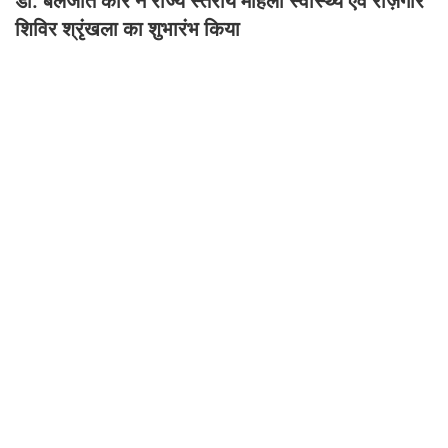
डॉ. बलजीत कौर ने राज्य स्तरीय महिला स्वास्थ्य एवं रोज़गार
शिविर श्रृंखला का शुभारंभ किया