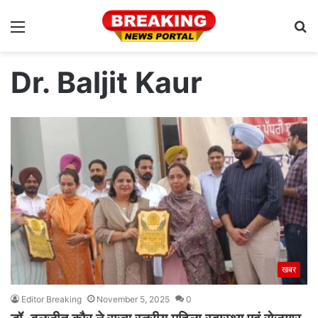
Menu
S
fo
Dr. Baljit Kaur
खबर
Editor Breaking
November 5, 2025
0