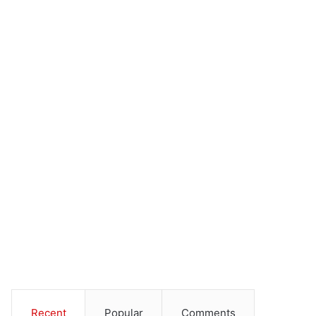
April 28, 2026
April 14, 2026
कंगना रनौत मानहानि मामले में गवाह पेश नहीं
एनएफडीसी ने 24 अप्रैल 202
हो सके, अब अगली सुनवाई 12 मई को
मलयालम फीचर फिल्म ‘अचप्पाज़ ए
देशभर में रिलीज करने की घोषणा
Recent
Popular
Comments