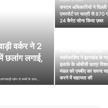
August 8, 2026
कस्टम अधिकारियों ने दिल्ली
एयरपोर्ट पर यात्री से 870 ग
24 कैरेट सोना किया ज़ब्त
August 8, 2026
ाड़ी वर्कर ने 2
शिक्षा के ज़रिए बाधाओं को पा
करना: PM-YASASVI
में छलांग लगाई,
स्कॉलरशिप ने झारखंड के ग्
इलाके के ओबीसी छात्र विश्
मंडल को एमबीए का सपना स
करने में सहायता की
आंगनवाड़ी वर्कर दो बच्चों के साथ…