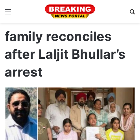
Menu
S
fo
family reconciles
after Laljit Bhullar’s
arrest