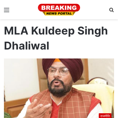
Menu
S
fo
MLA Kuldeep Singh
Dhaliwal
राजनीति