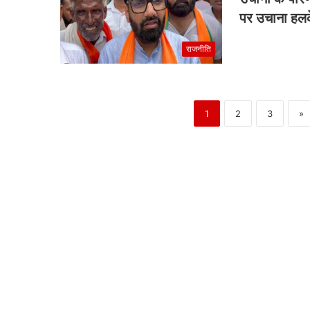
पर उचाना हलक
राजनीति
1
2
3
»