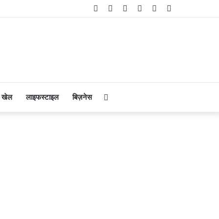
Facebook
Twitter
YouTube
Instagram
Telegram
WhatsApp
Search
खेल
लाइफस्टाइल
बिज़नेस
for