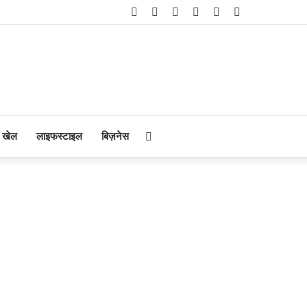
Facebook
Twitter
YouTube
Instagram
Telegram
WhatsApp
Search
खेल
लाइफस्टाइल
बिज़नेस
for