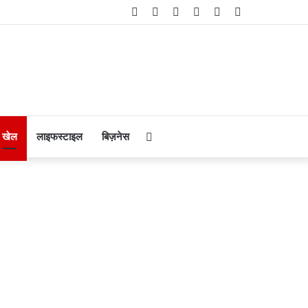
Facebook
Twitter
YouTube
Instagram
Telegram
WhatsApp
Search
खेल
लाइफस्टाइल
बिज़नेस
for