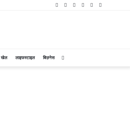
Facebook
Twitter
YouTube
Instagram
Telegram
WhatsApp
Search
खेल
लाइफस्टाइल
बिज़नेस
for