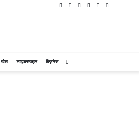
Facebook
Twitter
YouTube
Instagram
Telegram
WhatsApp
Search
खेल
लाइफस्टाइल
बिज़नेस
for