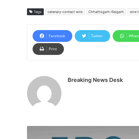
Tags
catenary-contact wire
Chhattisgarh-Raigarh
wire 
Facebook
Twitter
What
Print
Breaking News Desk