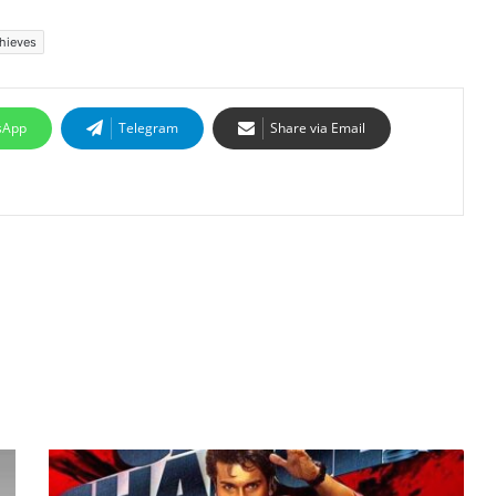
thieves
sApp
Telegram
Share via Email