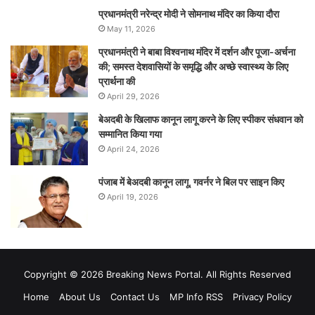
प्रधानमंत्री नरेन्‍द्र मोदी ने सोमनाथ मंदिर का किया दौरा
May 11, 2026
प्रधानमंत्री ने बाबा विश्वनाथ मंदिर में दर्शन और पूजा-अर्चना
की; समस्‍त देशवासियों के समृद्धि और अच्छे स्वास्थ्य के लिए
प्रार्थना की
April 29, 2026
बेअदबी के खिलाफ कानून लागू करने के लिए स्पीकर संधवान को
सम्मानित किया गया
April 24, 2026
पंजाब में बेअदबी कानून लागू, गवर्नर ने बिल पर साइन किए
April 19, 2026
Copyright © 2026 Breaking News Portal. All Rights Reserved
Home
About Us
Contact Us
MP Info RSS
Privacy Policy