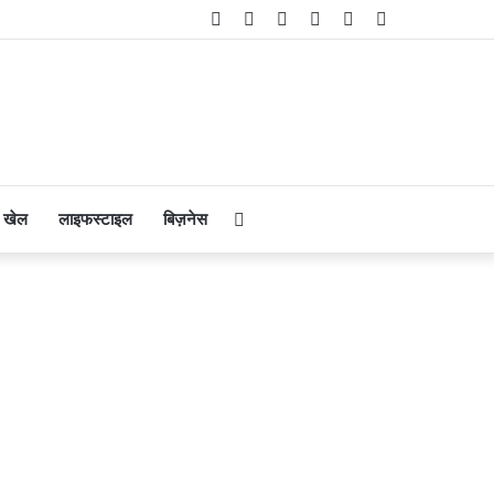
Facebook
Twitter
YouTube
Instagram
Telegram
WhatsApp
Search
खेल
लाइफस्टाइल
बिज़नेस
for