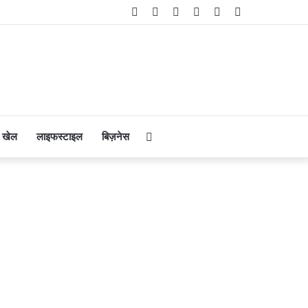
Facebook
Twitter
YouTube
Instagram
Telegram
WhatsApp
Search
खेल
लाइफस्टाइल
बिज़नेस
for