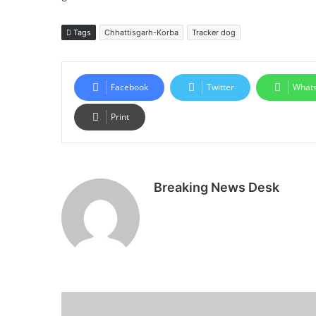
Tags
Chhattisgarh-Korba
Tracker dog
Facebook
Twitter
What
Print
Breaking News Desk