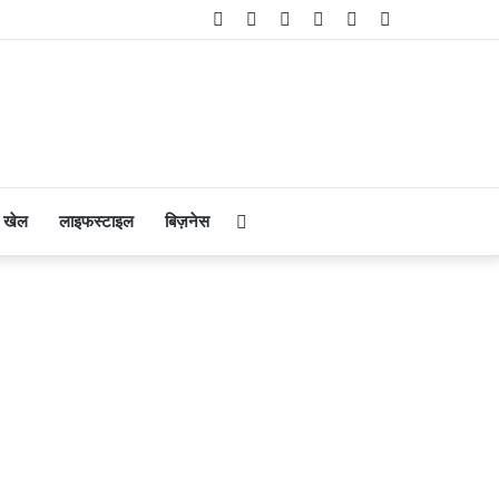
Facebook
Twitter
YouTube
Instagram
Telegram
WhatsApp
Search
खेल
लाइफस्टाइल
बिज़नेस
for