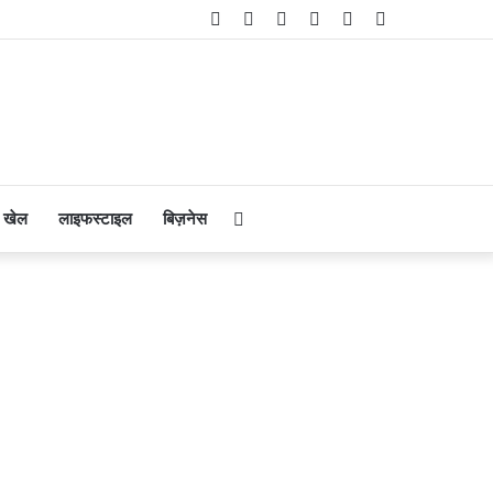
Facebook
Twitter
YouTube
Instagram
Telegram
WhatsApp
Search
खेल
लाइफस्टाइल
बिज़नेस
for