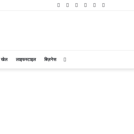
Facebook
Twitter
YouTube
Instagram
Telegram
WhatsApp
Search
खेल
लाइफस्टाइल
बिज़नेस
for