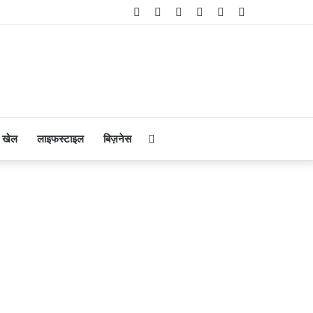
Facebook
Twitter
YouTube
Instagram
Telegram
WhatsApp
Search
खेल
लाइफस्टाइल
बिज़नेस
for