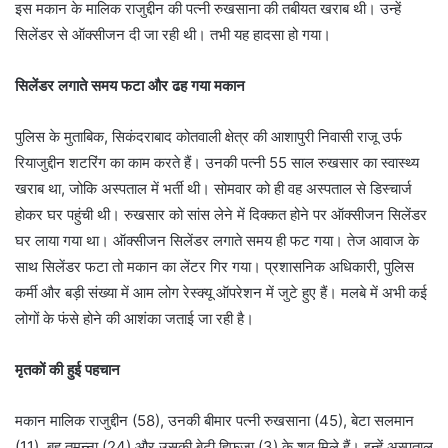
इस मकान के मालिक राजुद्दीन की पत्‍नी रुखसाना की तबीयत खराब थी। उन्‍हें
सिलेंडर से ऑक्‍सीजन दी जा रही थी। तभी यह हादसा हो गया।
सिलेंडर लगाते समय फटा और ढह गया मकान
पुलिस के मुताबिक, सिकंदराबाद कोतवाली क्षेत्र की आशापुरी निवासी राजू उर्फ
रियाजुद्दीन शटरिंग का काम करते हैं। उनकी पत्नी 55 साल रुखसार का स्वास्थ्य
खराब था, जोकि अस्पताल में भर्ती थी। सोमवार को ही वह अस्पताल से डिस्चार्ज
होकर घर पहुंची थी। रुखसार को सांस लेने में दिक्कत होने पर ऑक्सीजन सिलेंडर
घर लाया गया था। ऑक्सीजन सिलेंडर लगाते समय ही फट गया। तेज आवाज के
साथ सिलेंडर फटा तो मकान का लेंटर गिर गया। प्रशासनिक अधिकारी, पुलिस
कर्मी और बड़ी संख्‍या में आम लोग रेस्‍क्‍यू ऑपरेशन में जुटे हुए हैं। मलबे में अभी कई
लोगों के फंसे होने की आशंका जताई जा रही है।
मृतकों की हुई पहचान
मकान मालिक राजुद्दीन (58), उनकी बीमार पत्‍नी रुखसाना (45), बेटा सलमान
(11), बहू तमन्‍ना (24) और उसकी बेटी हिफजा (3) के शव मिले हैं। इन्‍हें अस्‍पताल