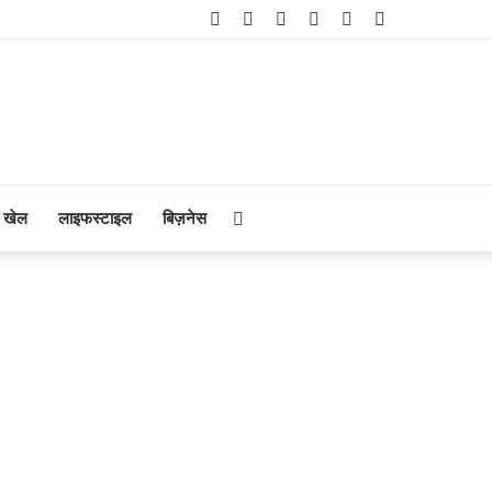
Facebook
Twitter
YouTube
Instagram
Telegram
WhatsApp
Search
खेल
लाइफस्टाइल
बिज़नेस
for