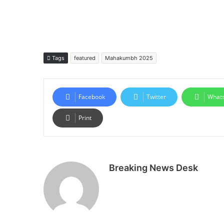
Tags
featured
Mahakumbh 2025
Facebook
Twitter
What
Print
Breaking News Desk