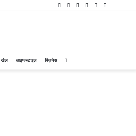
Facebook
Twitter
YouTube
Instagram
Telegram
WhatsApp
Search
खेल
लाइफस्टाइल
बिज़नेस
for