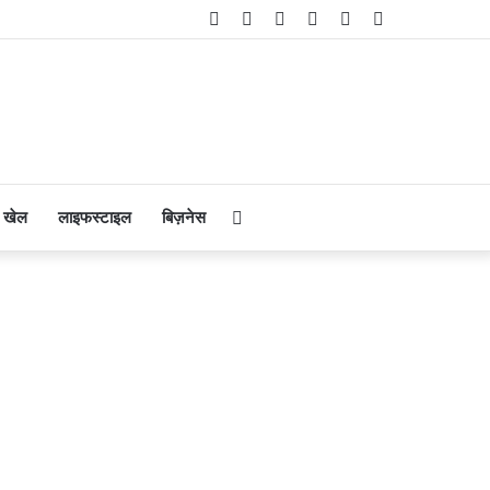
Facebook
Twitter
YouTube
Instagram
Telegram
WhatsApp
Search
खेल
लाइफस्टाइल
बिज़नेस
for