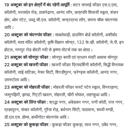
19 अक्टूबर को इन क्षेत्रों में बंद रहेगी आपूर्ति :
वाटर सप्लाई फीडर एस.ए.एमा,
कॉलोनी, भरतादेव रोड, ठाकरेढाना, आनंद लॉन, छत्रपति शिवाजी स्कूल, शंकर
होम, ओम स्टेट, उब्लू सी.एल. कॉलोनी, चन्द्रप्रभा लॉन, सपना चौक चंदनगांव
आदि।
20 अक्टूबर को चंदनगांव फीडर :
साबलेवाड़ी, हाउसिंग बोर्ड कॉलोनी, अशीर्वाद
कॉलोनी, माता मंदिर कॉलोनी, कृषि विज्ञान सोन्द्र, 132 के.व्ही. कॉलोनी, जे.पी. इन
होटल, नागपुर रोड बोदरी नदी से कृष्णा मोटर्स तक का क्षेत्र।
21 अक्टूबर को सोनपुर फीडर :
सोनपुर बस्ती एवं प्रधान मंत्री आवास सोनपुर
22 अक्टूबर को खजरी फीडर :
खजरी फीडर प्रियदर्शिनी कॉलोनी, सिद्धी विनायक
कॉलोनी, सांई वाटिका, नेचर सिटी, शिरडीपुरन, फ्रेण्ड्स कॉलोनी, आनंद नगर,
उमरुटोला आदि।
23 अक्टूबर को मोहरली फीडर :
मोहरली फीडर फर्स्ट स्टेप स्कूल, विनराड़ाना,
जामुनझिरी, झण्डा, गिट्टी खदान, मोहरली, खैरी भोपाल, लहगहुआ आदि।
24 अक्टूबर को लिंगा फीडर :
श्रद्धा नगर, अंबेडकर नगर, रानी कोठी, राज नगर,
प्रज्ञापुरन, संचार कॉलोनी, गुरैया रोड़, बर्धनान सिंटी, पाठावाना, सब्जी मण्डी,
डी.एल.एस. होम्स, हाथीगोटा चंदनगांव आदि।
25 अक्टूबर को कुकड़ा फीडर :
कुकड़ा फीडर कुकड़ा, ताज नगर, उबैद नगर,