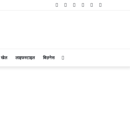
Facebook
Twitter
YouTube
Instagram
Telegram
WhatsApp
Search
खेल
लाइफस्टाइल
बिज़नेस
for