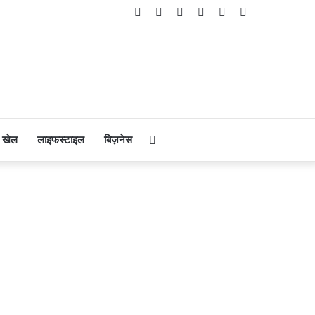
Facebook
Twitter
YouTube
Instagram
Telegram
WhatsApp
Search
खेल
लाइफस्टाइल
बिज़नेस
for