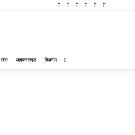
Facebook
Twitter
YouTube
Instagram
Telegram
WhatsApp
Search
खेल
लाइफस्टाइल
बिज़नेस
for