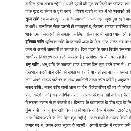
शामिल होना अच्छा रहेगा। अपने प्रेमी की गुड क्वालिटी पर फोकस करें
जंक फूड के सेवन से दूरी बनाएं। निवेश करने के बारे में भी एक्सपर्ट की
तुला राशि :
आज का तुला राशि के जातकों आपका दिन खुशनुमा रहने वाला
संभालें। मानसिक सेहत उतनी ही महत्वपूर्ण है, जितना आपका शारीरिक
भावनात्मक जरूरतों को समझना चाहिए। सेहत पर भी खास ध्यान देने क
वृश्चिक राशि
:वृश्चिक राशि के जातकों आज के दिन आज सेल्फ लव पर ध
काम से अच्छी आमदनी हो सकती है। दिन चढ़ने के साथ वित्तीय समस्याएं 
खर्चों पर नियंत्रण रखने की जरूरत है। प्रमोशन के योग बन रहे हैं।
धनु राशि :
धनु राशि के जातकों आज आपका दिन शुभ रहने वाला है। आ
देखभाल करने वाले रवैये को समझ पा रहा है या नहीं इस बात का ख्याल 
लोग अपने लाइफ पार्टनर के साथ क्वालिटी टाइम स्पेंड करेंगे। अहंकार स
मकर राशि :
मकर राशि वालों आज के दिन रिलेशनशिप की हर वो प्रॉब्ल
फील करेंगे। कोई बड़ा आर्थिक मसला आपको परेशान नहीं करेगा। पैसों के 
दिलचस्प इंसान से हो सकती है। दिनभर के कामकाज के बीच खुद के 
कुंभ राशि :
आज कुंभ राशि के जातकों आपके करियर में आपके टारगेट पू
आज निवेश करने के लिए दिन शुभ नहीं है। जल्दबाजी में आकर किसी भी 
कगार पर थे, उनमें आज सुलह हो जाएगी। अपनी रूटीन में बदलाव करे