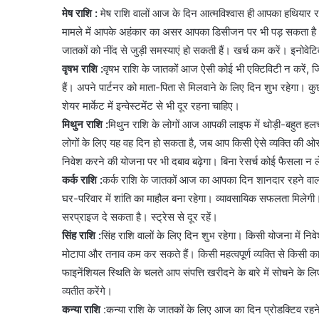
मेष राशि :
मेष राशि वालों आज के दिन आत्मविश्वास ही आपका हथियार र
मामले में आपके अहंकार का असर आपका डिसीजन पर भी पड़ सकता है। पि
जातकों को नींद से जुड़ी समस्याएं हो सकती हैं। खर्च कम करें। इनोवेटिव
वृषभ राशि :
वृषभ राशि के जातकों आज ऐसी कोई भी एक्टिविटी न करें, जिस
हैं। अपने पार्टनर को माता-पिता से मिलवाने के लिए दिन शुभ रहेगा
शेयर मार्केट में इन्वेस्टमेंट से भी दूर रहना चाहिए।
मिथुन राशि :
मिथुन राशि के लोगों आज आपकी लाइफ में थोड़ी-बहुत हलचल ब
लोगों के लिए यह वह दिन हो सकता है, जब आप किसी ऐसे व्यक्ति की ओर
निवेश करने की योजना पर भी दबाव बढ़ेगा। बिना रेसर्च कोई फैसला न ल
कर्क राशि :
कर्क राशि के जातकों आज का आपका दिन शानदार रहने वाला है। भ
घर-परिवार में शांति का माहौल बना रहेगा। व्यावसायिक सफलता मिलेगी। पैसो
सरप्राइज दे सकता है। स्ट्रेस से दूर रहें।
सिंह राशि :
सिंह राशि वालों के लिए दिन शुभ रहेगा। किसी योजना में निव
मोटापा और तनाव कम कर सकते हैं। किसी महत्वपूर्ण व्यक्ति से किसी 
फाइनेंशियल स्थिति के चलते आप संपत्ति खरीदने के बारे में सोचने के ल
व्यतीत करेंगे।
कन्या राशि
:कन्या राशि के जातकों के लिए आज का दिन प्रोडक्टिव रहने व