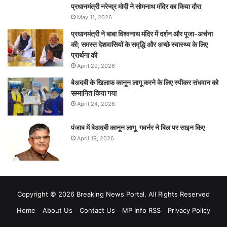
प्रधानमंत्री नरेन्‍द्र मोदी ने सोमनाथ मंदिर का किया दौरा
May 11, 2026
प्रधानमंत्री ने बाबा विश्वनाथ मंदिर में दर्शन और पूजा-अर्चना
की; समस्‍त देशवासियों के समृद्धि और अच्छे स्वास्थ्य के लिए
प्रार्थना की
April 29, 2026
बेअदबी के खिलाफ कानून लागू करने के लिए स्पीकर संधवान को
सम्मानित किया गया
April 24, 2026
पंजाब में बेअदबी कानून लागू, गवर्नर ने बिल पर साइन किए
April 19, 2026
Copyright © 2026 Breaking News Portal. All Rights Reserved
Home
About Us
Contact Us
MP Info RSS
Privacy Policy