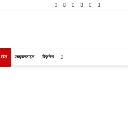
Facebook
Twitter
YouTube
Instagram
Telegram
WhatsApp
Search
खेल
लाइफस्टाइल
बिज़नेस
for