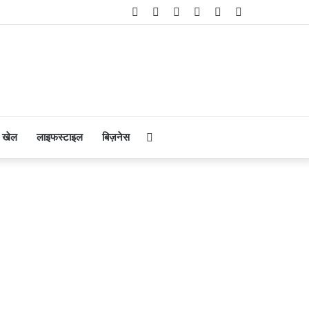
Facebook
Twitter
YouTube
Instagram
Telegram
WhatsApp
Search
खेल
लाइफस्टाइल
बिज़नेस
for