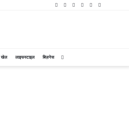
Facebook
Twitter
YouTube
Instagram
Telegram
WhatsApp
Search
खेल
लाइफस्टाइल
बिज़नेस
for