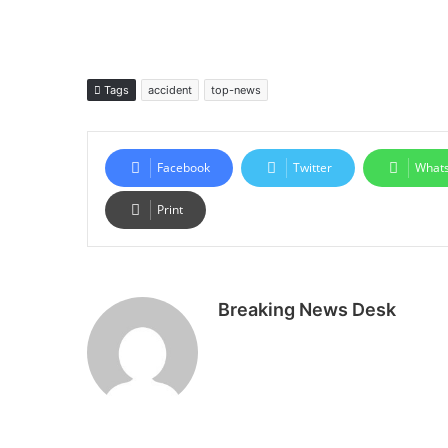
Tags
accident
top-news
Facebook
Twitter
What
Print
Breaking News Desk