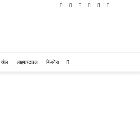
Facebook
Twitter
YouTube
Instagram
Telegram
WhatsApp
Search
खेल
लाइफस्टाइल
बिज़नेस
for