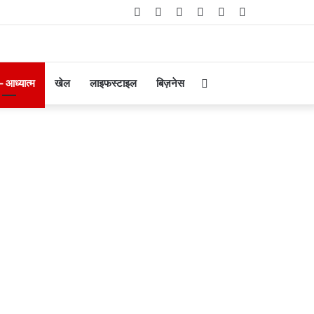
Facebook
Twitter
YouTube
Instagram
Telegram
WhatsApp
Search
 – आध्यात्म
खेल
लाइफस्टाइल
बिज़नेस
for