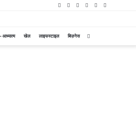
Facebook
Twitter
YouTube
Instagram
Telegram
WhatsApp
Search
 – आध्यात्म
खेल
लाइफस्टाइल
बिज़नेस
for