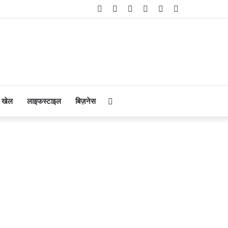
Facebook
Twitter
YouTube
Instagram
Telegram
WhatsApp
Search
खेल
लाइफस्टाइल
बिज़नेस
for