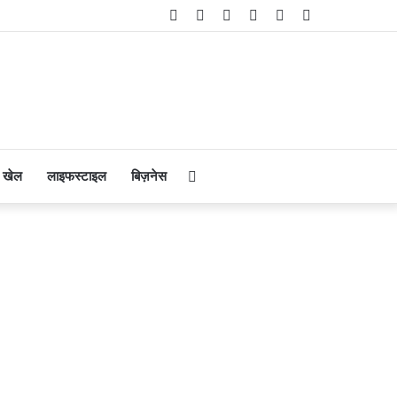
Facebook
Twitter
YouTube
Instagram
Telegram
WhatsApp
Search
खेल
लाइफस्टाइल
बिज़नेस
for