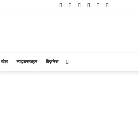
Facebook
Twitter
YouTube
Instagram
Telegram
WhatsApp
Search
खेल
लाइफस्टाइल
बिज़नेस
for