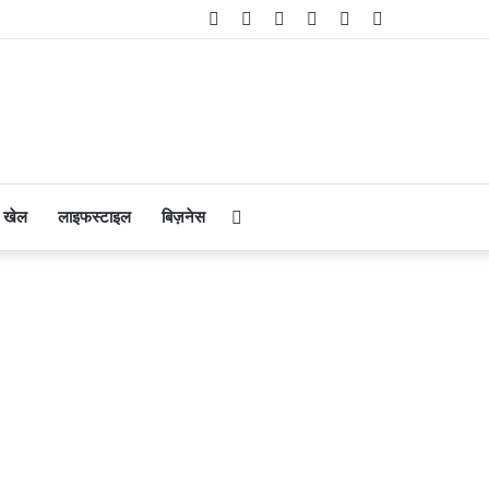
Facebook
Twitter
YouTube
Instagram
Telegram
WhatsApp
Search
खेल
लाइफस्टाइल
बिज़नेस
for