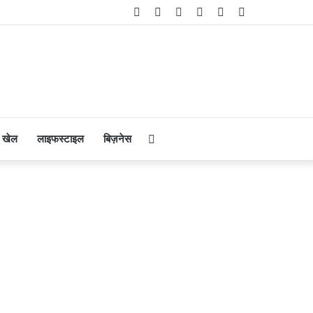
Facebook
Twitter
YouTube
Instagram
Telegram
WhatsApp
Search
खेल
लाइफस्टाइल
बिज़नेस
for