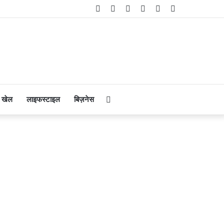
Facebook
Twitter
YouTube
Instagram
Telegram
WhatsApp
Search
खेल
लाइफस्टाइल
बिज़नेस
for