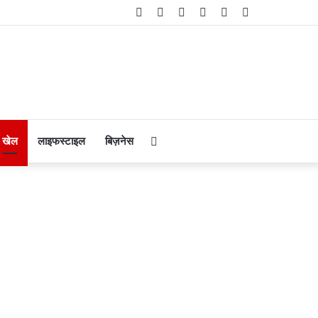
Facebook
Twitter
YouTube
Instagram
Telegram
WhatsApp
Search
खेल
लाइफस्टाइल
बिज़नेस
for