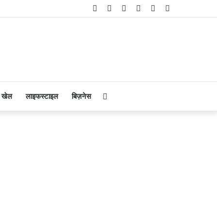
Facebook
Twitter
YouTube
Instagram
Telegram
WhatsApp
Search
खेल
लाइफस्टाइल
बिज़नेस
for