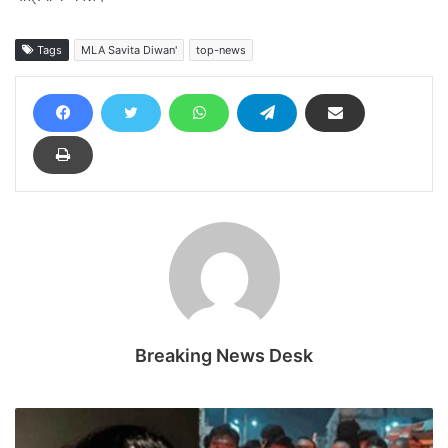
Tags
MLA Savita Diwan'
top-news
Breaking News Desk