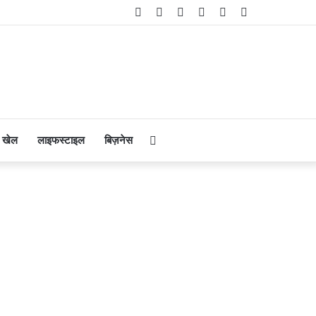
Facebook
Twitter
YouTube
Instagram
Telegram
WhatsApp
Search
खेल
लाइफस्टाइल
बिज़नेस
for