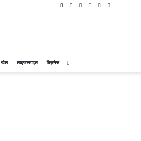
Facebook
Twitter
YouTube
Instagram
Telegram
WhatsApp
Search
खेल
लाइफस्टाइल
बिज़नेस
for