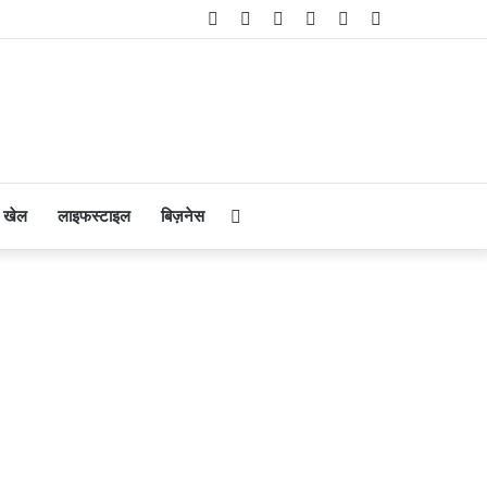
Facebook
Twitter
YouTube
Instagram
Telegram
WhatsApp
Search
खेल
लाइफस्टाइल
बिज़नेस
for