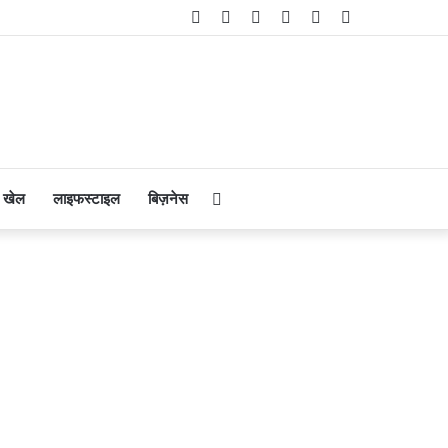
Facebook
Twitter
YouTube
Instagram
Telegram
WhatsApp
Search
खेल
लाइफस्टाइल
बिज़नेस
for