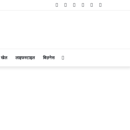
Facebook
Twitter
YouTube
Instagram
Telegram
WhatsApp
Search
खेल
लाइफस्टाइल
बिज़नेस
for