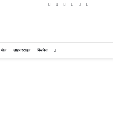
Facebook
Twitter
YouTube
Instagram
Telegram
WhatsApp
Search
खेल
लाइफस्टाइल
बिज़नेस
for