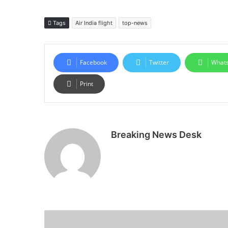
Tags
Air India flight
top-news
Facebook
Twitter
What
Print
Breaking News Desk