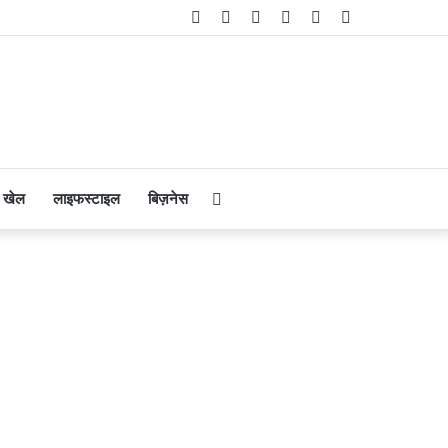
Facebook
Twitter
YouTube
Instagram
Telegram
WhatsApp
Search
खेल
लाइफस्टाइल
बिज़नेस
for