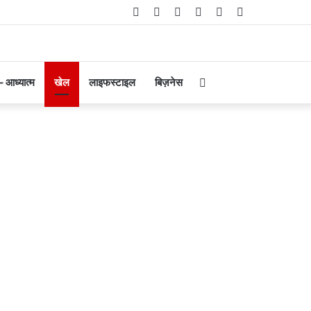
Facebook
Twitter
YouTube
Instagram
Telegram
WhatsApp
Search
 – आध्यात्म
खेल
लाइफस्टाइल
बिज़नेस
for